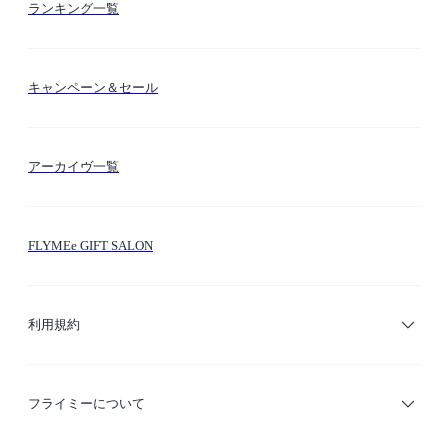
カテゴリー検索
ランキング一覧
送料・納期・配送
カラー検索
キャンペーン＆セール
FLYMEeマイル
テーマ検索
アーカイヴ一覧
お問い合わせ
シーン検索
FLYMEe GIFT SALON
サイトマップ
ブランド・ショップ検索
利用規約
デザイナー検索
利用規約
フライミーについて