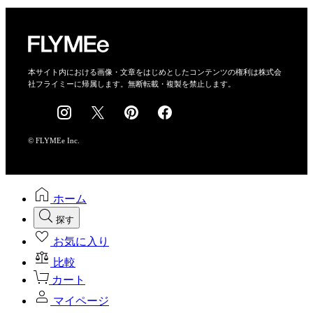
プライバシーポリシー
運営会社
特定商取引法に基づく表示
会社概要
本サイト内における画像・文章をはじめとしたコンテンツの権利は株式会
社フライミーに帰属します。無断転載・複製を禁止します。
採用情報
© FLYMEe Inc.
ホーム
探す
お気に入り
比較
カート
マイページ