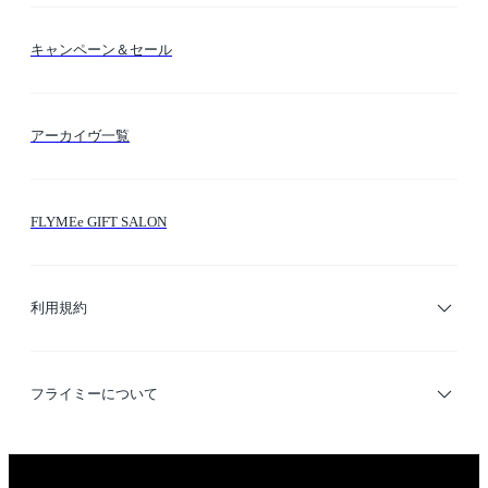
送料・納期・配送
カラー検索
キャンペーン＆セール
FLYMEeマイル
テーマ検索
アーカイヴ一覧
お問い合わせ
シーン検索
FLYMEe GIFT SALON
サイトマップ
ブランド・ショップ検索
利用規約
デザイナー検索
利用規約
フライミーについて
プライバシーポリシー
運営会社