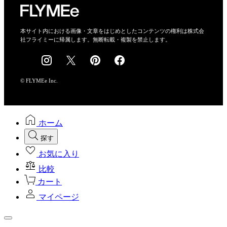
特定商取引法に基づく表示
会社概要
本サイト内における画像・文章をはじめとしたコンテンツの権利は株式会
社フライミーに帰属します。無断転載・複製を禁止します。
採用情報
© FLYMEe Inc.
ホーム
探す
お気に入り
比較
カート
マイページ