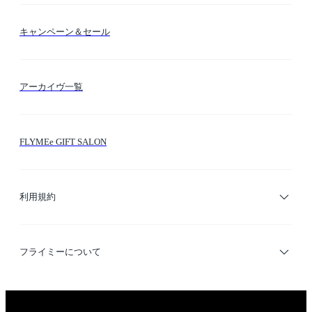
送料・納期・配送
カラー検索
キャンペーン＆セール
FLYMEeマイル
テーマ検索
アーカイヴ一覧
お問い合わせ
シーン検索
FLYMEe GIFT SALON
サイトマップ
ブランド・ショップ検索
利用規約
デザイナー検索
利用規約
フライミーについて
プライバシーポリシー
運営会社