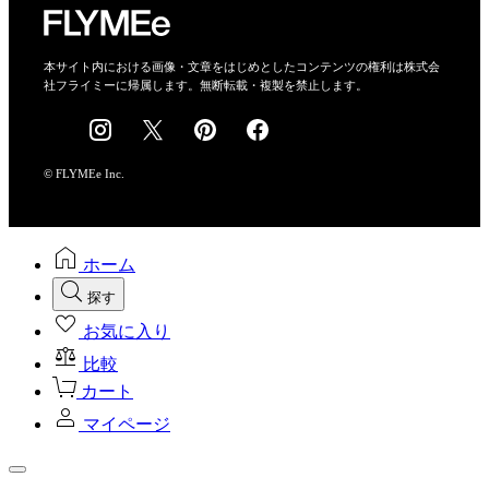
特定商取引法に基づく表示
会社概要
本サイト内における画像・文章をはじめとしたコンテンツの権利は株式会
社フライミーに帰属します。無断転載・複製を禁止します。
採用情報
© FLYMEe Inc.
ホーム
探す
お気に入り
比較
カート
マイページ